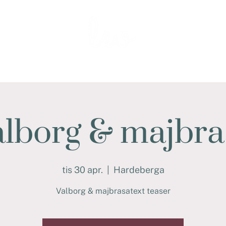
Lunds Waldorf
Förskolan
Skolan, F-9
Skolbuss
Ansök
alborg & majbra
tis 30 apr.
  |  
Hardeberga
Valborg & majbrasatext teaser