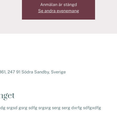
Anmälan är stängd
Se andra evenemang
61, 247 91 Södra Sandby, Sverige
nget
g srgsd gsrg sdfg srgsrg serg serg dxrfg sdfgxdfg 